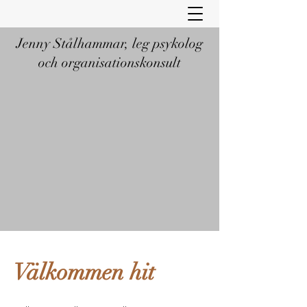
Jenny Stålhammar, leg psykolog
och organisationskonsult
Välkommen hit