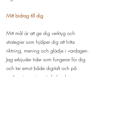
Mitt bidrag till dig
Mitt mål är att ge dig verktyg och
strategier som hjälper dig att hitta
riktning, mening och glädje i vardagen.
Jag erbjuder tider som fungerar för dig
och tar emot både digitalt och på
mottagningen i centrala Lund.
Varmt välkommen att ta nästa steg mot ett
mer hållbart och meningsfullt liv!